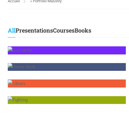
Accueil
»
Portfolio Masonry
All
Presentations
Courses
Books