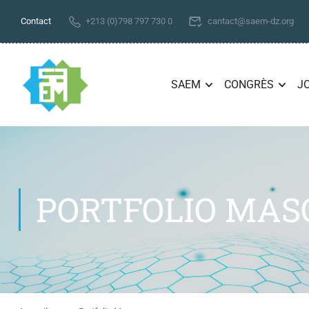
Contact
+213 (0)798 797 730 0
cantact@saem-dz.org
SAEM
CONGRÈS
J
PORTFOLIO MAS