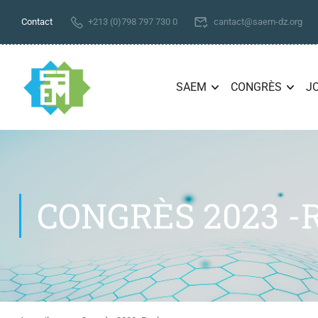
Contact
+213 (0)798 797 730 0
cantact@saem-dz.org
SAEM
CONGRÈS
J
CONGRÈS 2023 -