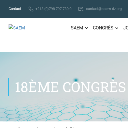
Contact
+213 (0)798 797 730 0
cantact@saem-dz.org
SAEM
CONGRÈS
J
18ÈME CONGRÈS