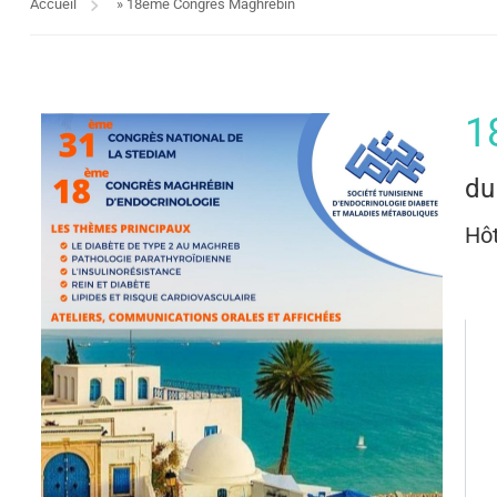
Accueil
»
18ème Congrès Maghrébin
1
du
Hô